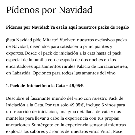
Pídenos por Navidad
Pídenos por Navidad: Ya están aquí nuestros packs de regalo
¡Esta Navidad pide Mitarte! Vuelven nuestros exclusivos packs
de Navidad, diseñados para satisfacer a principiantes y
expertos. Desde el pack de iniciación a la cata hasta el pack
especial de la familia con escapada de dos noches en los
encantadores apartamentos rurales Palacio de Larrazuriaenea,
en Labastida. Opciones para tod@s l@s amantes del vino.
1. Pack de Iniciación a la Cata - 49,95€
Descubre el fascinante mundo del vino con nuestro Pack de
Iniciación a la Cata. Por tan solo 49,95€, incluye 6 vinos para
un recorrido de iniciación, una guía detallada de cata y dos
manteles para llevar a cabo la experiencia con tus propias
anotaciones. Sumérgete en la experiencia sensorial mientras
Facebook
Twitter
Instagram
YouTube
exploras los sabores y aromas de nuestros vinos Viura, Rosé,