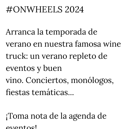
#ONWHEELS 2024
Arranca la temporada de
verano en nuestra famosa wine
truck: un verano repleto de
eventos y buen
vino. Conciertos, monólogos,
fiestas temáticas...
¡Toma nota de la agenda de
Facebook
Twitter
Instagram
YouTube
eventos!